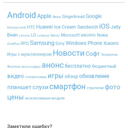
Android
Apple
Google
Gingerbread
Asus
iOS
Huawei
Ice Cream Sandwich
Jelly
HTC
Honeycomb
Bean
LG
Microsoft
Nokia
MMORPG
Lenovo
Lollipop
Meizu
Samsung
Windows Phone
Xiaomi
RPG
Sony
OnePlus
Новости
Софт
Игры с мультиплеером
Технологии
анонс
бесплатно
бюджетный
Фэнтези
аксессуары
игры
видео
обновление
обзор
головоломки
смартфон
фото
планшет
слухи
стратегии
цены
эксклюзивные модели
Заметили ошибку?